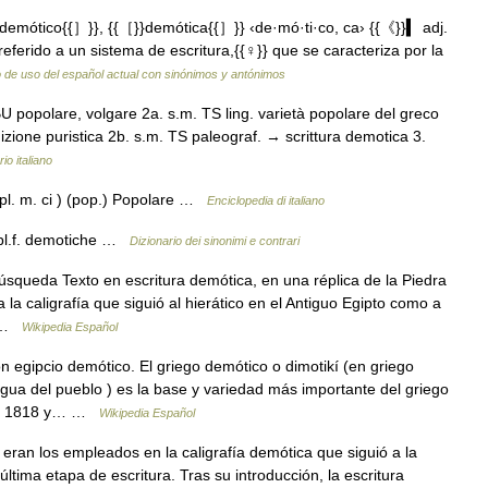
emótico{{］}}, {{［}}demótica{{］}} ‹de·mó·ti·co, ca› {{《}}▍ adj.
referido a un sistema de escritura,{{♀}} que se caracteriza por la
o de uso del español actual con sinónimos y antónimos
U popolare, volgare 2a. s.m. TS ling. varietà popolare del greco
izione puristica 2b. s.m. TS paleograf. → scrittura demotica 3.
io italiano
pl. m. ci ) (pop.) Popolare …
Enciclopedia di italiano
 pl.f. demotiche …
Dizionario dei sinonimi e contrari
squeda Texto en escritura demótica, en una réplica de la Piedra
 la caligrafía que siguió al hierático en el Antiguo Egipto como a
… …
Wikipedia Español
egipcio demótico. El griego demótico o dimotikí (en griego
lengua del pueblo ) es la base y variedad más importante del griego
sde 1818 y… …
Wikipedia Español
ran los empleados en la caligrafía demótica que siguió a la
última etapa de escritura. Tras su introducción, la escritura