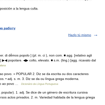
posición
a
la
lengua
culta
.
ю работу
Hazlo tú mismo
r. di dē̂mos popolo ] (pl. m. ci ), non com. ■ agg. [relativo agli
e] ▶◀ popolare. ◀▶ colto, elevato. ■ s.m. (ling.) [agg. ricavato dal
aliana
 ao povo. = POPULAR 2. Diz se da escrita ou dos caracteres
os. • adj. s. m. 3. Diz se da ou língua grega moderna.
tivo ao povo …
Dicionário da Língua Portuguesa
popular). 1. adj. Se dice de un género de escritura cursiva
rsos actos privados. 2. m. Variedad hablada de la lengua griega