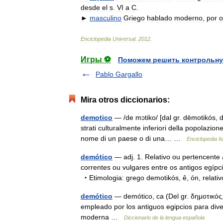
desde
el
s
.
VI
a
C
.
►
masculino
Griego
hablado
moderno
,
por
o
Enciclopedia
Universal
.
2012
.
Игры ⚽
Поможем решить контрольну
Pablo Gargallo
Mira otros diccionarios:
demotico
— /de mɔtiko/ [dal gr. dēmotikós, de
strati culturalmente inferiori della popolazion
nome di un paese o di una… …
Enciclopedia It
demótico
— adj. 1. Relativo ou pertencente
correntes ou vulgares entre os antigos egípci
‣ Etimologia: grego demotikós, ê, ón, rela
demótico
— demótico, ca (Del gr. δημοτικός, 
empleado por los antiguos egipcios para dive
moderna …
Diccionario de la lengua española