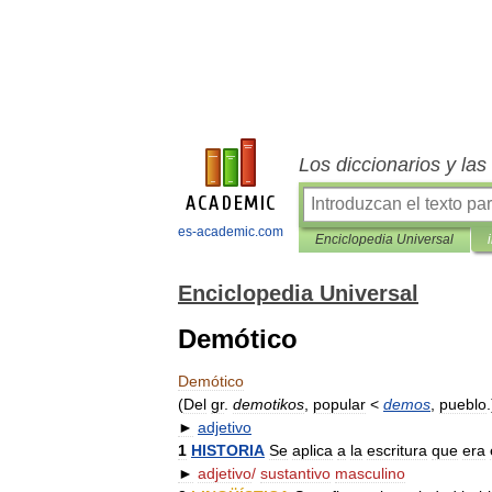
Los diccionarios y la
es-academic.com
Enciclopedia Universal
Enciclopedia Universal
Demótico
Demótico
(
Del
gr
.
demotikos
,
popular
<
demos
,
pueblo
.
►
adjetivo
1
HISTORIA
Se
aplica
a
la
escritura
que
era
►
adjetivo
/
sustantivo
masculino