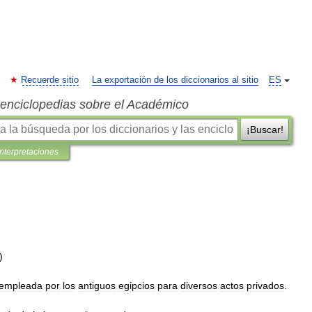
Recuerde sitio
La exportación de los diccionarios al sitio
ES
s enciclopedias sobre el Académico
¡Buscar!
interpretaciones
)
empleada
por
los
antiguos
egipcios
para
diversos
actos
privados
.