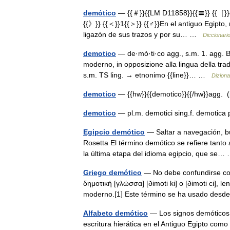
demótico
— {{＃}}{{LM D11858}}{{〓}} {{［}}d
{{》}} {{＜}}1{{＞}} {{♂}}En el antiguo Egipto, 
ligazón de sus trazos y por su… …
Diccionari
demotico
— de·mò·ti·co agg., s.m. 1. agg. B
moderno, in opposizione alla lingua della trad
s.m. TS ling. → etnonimo {{line}}… …
Dizionar
demotico
— {{hw}}{{demotico}}{{/hw}}agg. (
demotico
— pl.m. demotici sing.f. demotica
Egipcio demótico
— Saltar a navegación, bú
Rosetta El término demótico se refiere tanto a
la última etapa del idioma egipcio, que se
Griego demótico
— No debe confundirse con 
δημοτική [γλώσσα] [ðimoti ki] o [ðimoti ci], 
moderno.[1] Este término se ha usado de
Alfabeto demótico
— Los signos demóticos e
escritura hierática en el Antiguo Egipto como 