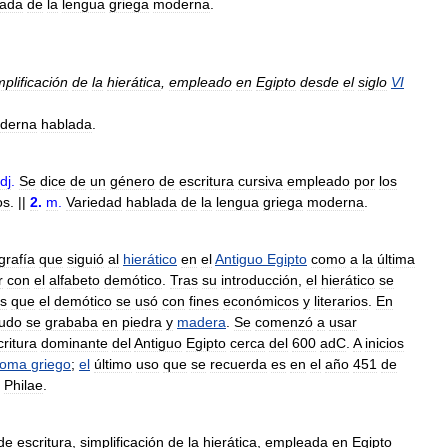
lada
de
la
lengua
griega
moderna
.
mplificación
de
la
hierática
,
empleado
en
Egipto
desde
el
siglo
VI
derna
hablada
.
dj
.
Se
dice
de
un
género
de
escritura
cursiva
empleado
por
los
os
. ||
2
.
m
.
Variedad
hablada
de
la
lengua
griega
moderna
.
igrafía
que
siguió
al
hierático
en
el
Antiguo
Egipto
como
a
la
última
r
con
el
alfabeto
demótico
.
Tras
su
introducción
,
el
hierático
se
as
que
el
demótico
se
usó
con
fines
económicos
y
literarios
.
En
udo
se
grababa
en
piedra
y
madera
.
Se
comenzó
a
usar
critura
dominante
del
Antiguo
Egipto
cerca
del
600
adC
.
A
inicios
ioma
griego
;
el
último
uso
que
se
recuerda
es
en
el
año
451
de
Philae
.
de
escritura
,
simplificación
de
la
hierática
,
empleada
en
Egipto