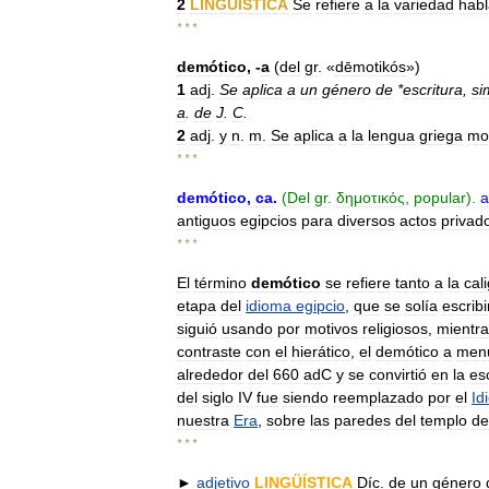
2
LINGÜÍSTICA
Se
refiere
a
la
variedad
hab
* * *
demótico
, -
a
(
del
gr
. «
dēmotikós
»)
1
adj
.
Se
aplica
a
un
género
de
*
escritura
,
si
a
.
de
J
.
C
.
2
adj
.
y
n
.
m
.
Se
aplica
a
la
lengua
griega
mo
* * *
demótico
,
ca
.
(
Del
gr
.
δημοτικός
,
popular
).
a
antiguos
egipcios
para
diversos
actos
privad
* * *
El
término
demótico
se
refiere
tanto
a
la
cal
etapa
del
idioma
egipcio
,
que
se
solía
escribi
siguió
usando
por
motivos
religiosos
,
mientr
contraste
con
el
hierático
,
el
demótico
a
men
alrededor
del
660
adC
y
se
convirtió
en
la
es
del
siglo
IV
fue
siendo
reemplazado
por
el
Id
nuestra
Era
,
sobre
las
paredes
del
templo
de
* * *
►
adjetivo
LINGÜÍSTICA
Díc
.
de
un
género