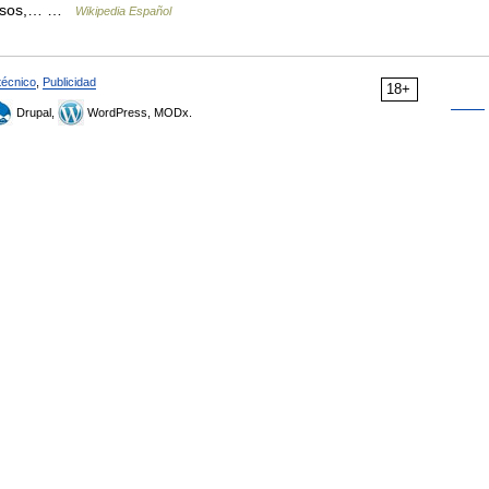
igiosos,… …
Wikipedia Español
técnico
,
Publicidad
18+
Drupal,
WordPress, MODx.